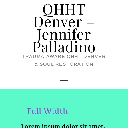
QHHT
Skip
M
to
Denver –
e
content
Jennifer
n
u
Palladino
B
TRAUMA-AWARE QHHT DENVER
u
& SOUL RESTORATION
t
t
o
n
Full Width
Lorem ipsum dolor sit amet,