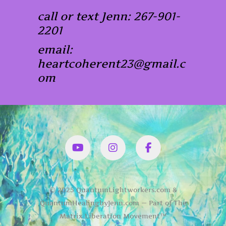
call or text Jenn: 267-901-
2201
email:
heartcoherent23@gmail.c
om
YouTube
Instagram
Facbook
© 2025 QuantumLightworkers.com &
QuantumHealingbyJenn.com — Part of The
Matrix Liberation Movement™